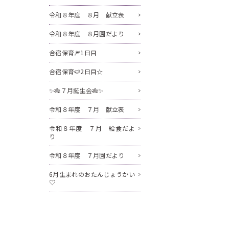
令和８年度 ８月 献立表
令和８年度 ８月園だより
合宿保育🎆1日目
合宿保育🍉2日目☆
✨🎋７月誕生会🎋✨
令和８年度 ７月 献立表
令和８年度 ７月 給食だよ
り
令和８年度 ７月園だより
6月生まれのおたんじょうかい
♡