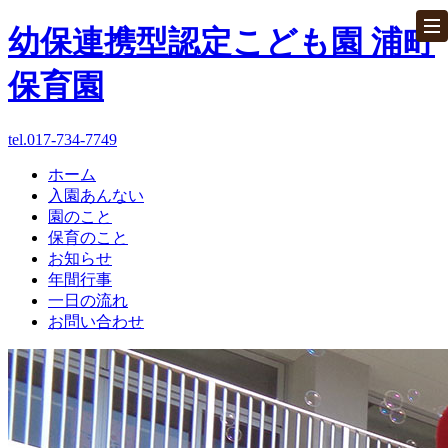
幼保連携型認定こども園 浦町
保育園
tel.017-734-7749
ホーム
ホーム
入園あんない
園のこと
パンフレット
保育のこと
お知らせ
お問い合わせ
年間行事
一日の流れ
お問い合わせ
入園あんない
園のこと
保育のこと