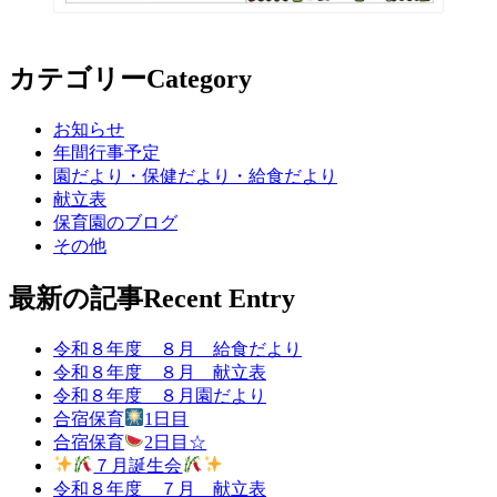
カテゴリー
Category
お知らせ
年間行事予定
園だより・保健だより・給食だより
献立表
保育園のブログ
その他
最新の記事
Recent Entry
令和８年度 ８月 給食だより
令和８年度 ８月 献立表
令和８年度 ８月園だより
合宿保育
1日目
合宿保育
2日目☆
７月誕生会
令和８年度 ７月 献立表