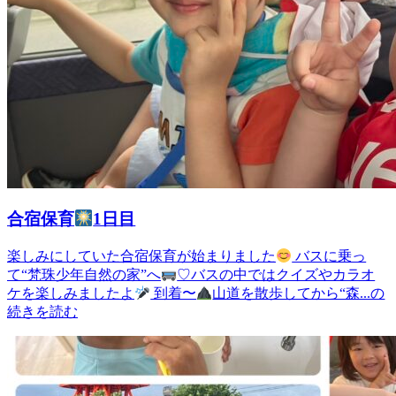
合宿保育
1日目
楽しみにしていた合宿保育が始まりました
バスに乗っ
て“梵珠少年自然の家”へ
♡バスの中ではクイズやカラオ
ケを楽しみましたよ
到着〜
山道を散歩してから“森...の
続きを読む