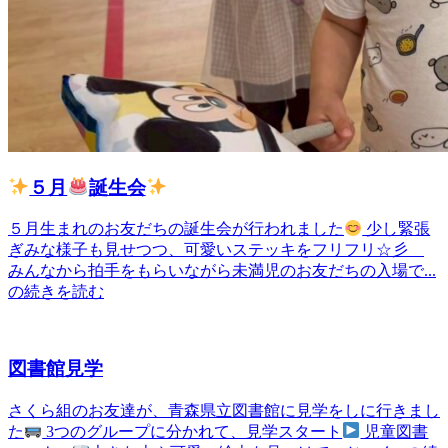
５月
誕生会
５月生まれのお友だちの誕生会が行われました
少し緊張
ぎみな様子も見せつつ、可愛いステッキをフリフリ☆彡
みんなから拍手をもらいながら未満児のお友だちの入場で...
の続きを読む
図書館見学
さくら組のお友達が、青森県立図書館に見学をしに行きまし
た
3つのグループに分かれて、見学スタート
児童図書