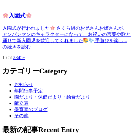
入園式
入園式が行われました
さくら組のお兄さんお姉さんが、
アンパンマンのキャラクターになって、お祝いの言葉や歌と
踊りで新入園児を歓迎してくれました
手遊びを楽し...
の続きを読む
1 / 5
1
2
3
4
5
»
カテゴリー
Category
お知らせ
年間行事予定
園だより・保健だより・給食だより
献立表
保育園のブログ
その他
最新の記事
Recent Entry