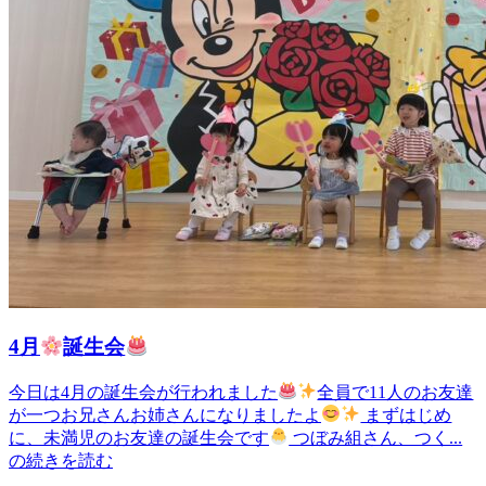
4月
誕生会
今日は4月の誕生会が行われました
全員で11人のお友達
が一つお兄さんお姉さんになりましたよ
まずはじめ
に、未満児のお友達の誕生会です
つぼみ組さん、つく...
の続きを読む