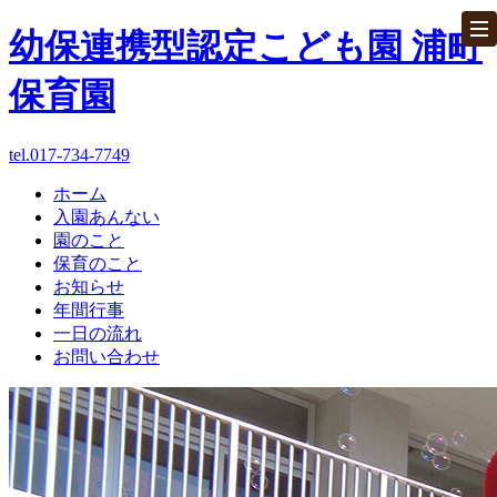
幼保連携型認定こども園 浦町
保育園
tel.017-734-7749
ホーム
ホーム
入園あんない
園のこと
パンフレット
保育のこと
お知らせ
お問い合わせ
年間行事
一日の流れ
お問い合わせ
入園あんない
園のこと
保育のこと