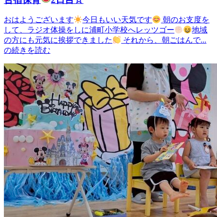
おはようございます
今日もいい天気です
朝のお支度を
して、ラジオ体操をしに浦町小学校へレッツゴー
地域
の方にも元気に挨拶できました
それから、朝ごはんで...
の続きを読む