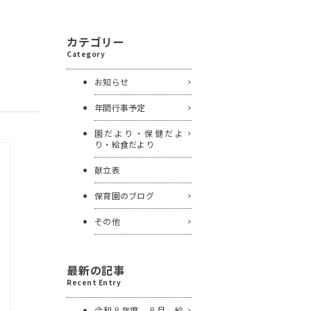
カテゴリー
Category
お知らせ
年間行事予定
園だより・保健だよ
り・給食だより
献立表
保育園のブログ
その他
最新の記事
Recent Entry
令和８年度 ８月 給