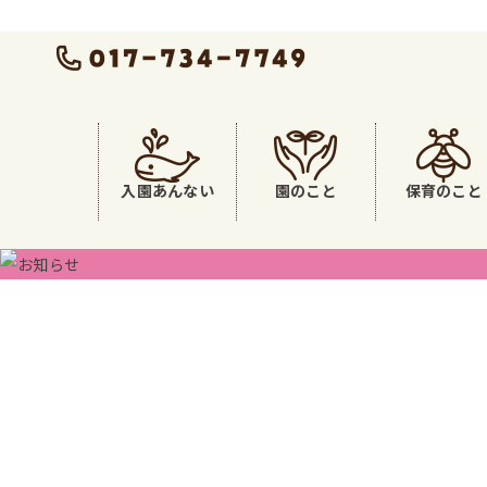
入園あんない
園のこと
保育のこと