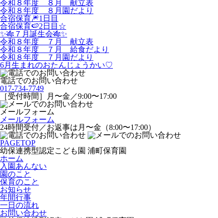
令和８年度 ８月 献立表
令和８年度 ８月園だより
合宿保育🎆1日目
合宿保育🍉2日目☆
✨🎋７月誕生会🎋✨
令和８年度 ７月 献立表
令和８年度 ７月 給食だより
令和８年度 ７月園だより
6月生まれのおたんじょうかい♡
電話でのお問い合わせ
017-734-7749
［受付時間］月〜金／9:00〜17:00
メールフォーム
メールフォーム
24時間受付／お返事は月〜金（8:00〜17:00）
PAGETOP
幼保連携型認定こども園 浦町保育園
ホーム
入園あんない
園のこと
保育のこと
お知らせ
年間行事
一日の流れ
お問い合わせ