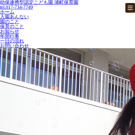
幼保連携型認定こども園 浦町保育園
tel.017-734-7749
ホーム
入園あんない
園のこと
保育のこと
お知らせ
年間行事
一日の流れ
ホーム
お問い合わせ
パンフレット
お問い合わせ
入園あんない
園のこと
保育のこと
お知らせ
年間行事
一日の流れ