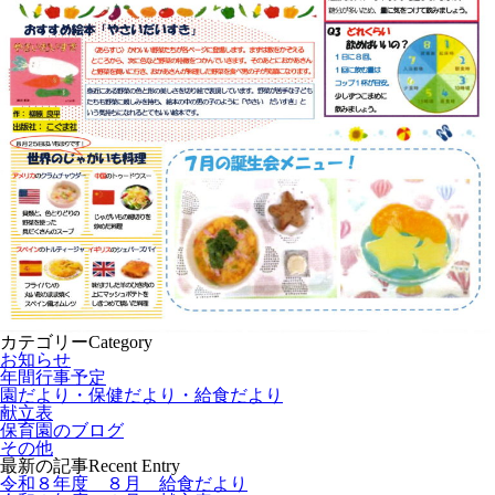
カテゴリー
Category
お知らせ
年間行事予定
園だより・保健だより・給食だより
献立表
保育園のブログ
その他
最新の記事
Recent Entry
令和８年度 ８月 給食だより