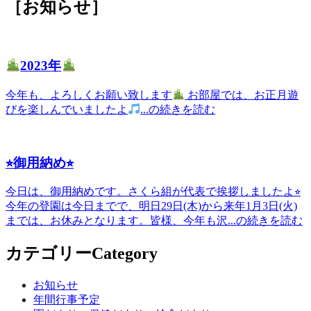
［お知らせ］
お知らせ
年間行事
2023年
一日の流れ
今年も、よろしくお願い致します
お部屋では、お正月遊
びを楽しんでいましたよ
...の続きを読む
⭐︎御用納め⭐︎
今日は、御用納めです。さくら組が代表で挨拶しましたよ⭐︎
今年の登園は今日までで、明日29日(木)から来年1月3日(火)
までは、お休みとなります。皆様、今年も沢...の続きを読む
カテゴリー
Category
お知らせ
年間行事予定