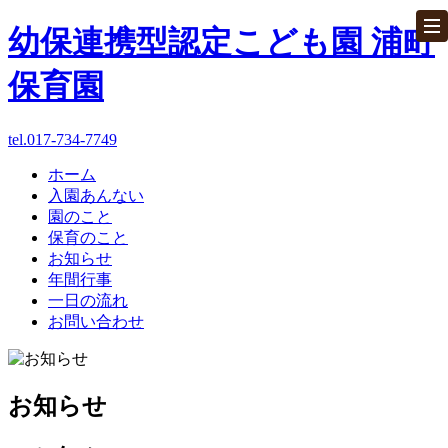
幼保連携型認定こども園 浦町
保育園
tel.017-734-7749
ホーム
ホーム
入園あんない
園のこと
パンフレット
保育のこと
お知らせ
お問い合わせ
年間行事
一日の流れ
お問い合わせ
入園あんない
園のこと
お知らせ
保育のこと