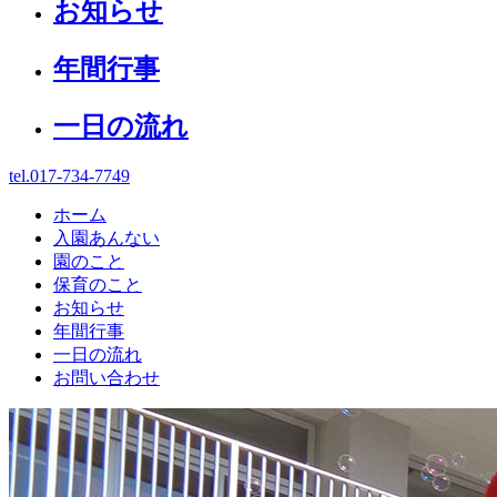
お知らせ
年間行事
一日の流れ
tel.017-734-7749
ホーム
入園あんない
園のこと
保育のこと
お知らせ
年間行事
一日の流れ
お問い合わせ