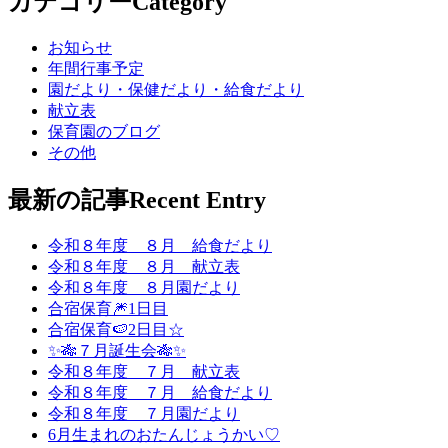
カテゴリー
Category
お知らせ
年間行事予定
園だより・保健だより・給食だより
献立表
保育園のブログ
その他
最新の記事
Recent Entry
令和８年度 ８月 給食だより
令和８年度 ８月 献立表
令和８年度 ８月園だより
合宿保育🎆1日目
合宿保育🍉2日目☆
✨🎋７月誕生会🎋✨
令和８年度 ７月 献立表
令和８年度 ７月 給食だより
令和８年度 ７月園だより
6月生まれのおたんじょうかい♡