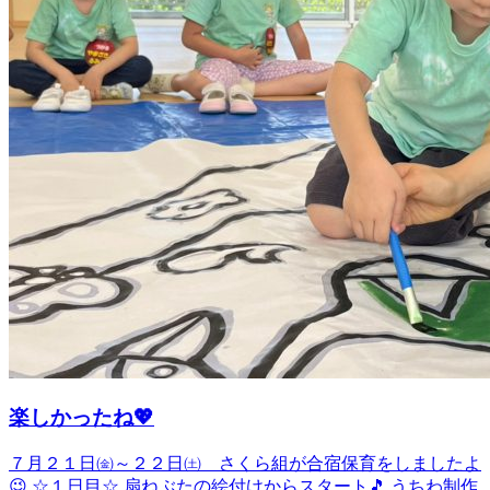
楽しかったね💖
７月２１日㈮～２２日㈯ さくら組が合宿保育をしましたよ
😉 ☆１日目☆ 扇ねぶたの絵付けからスタート🎵 うちわ制作