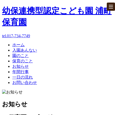
幼保連携型認定こども園 浦町
保育園
tel.017-734-7749
ホーム
ホーム
入園あんない
園のこと
パンフレット
保育のこと
お知らせ
お問い合わせ
年間行事
一日の流れ
お問い合わせ
入園あんない
園のこと
お知らせ
保育のこと