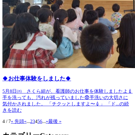
🍀お仕事体験をしました🍀
5月8日㈪ さくら組が、看護師のお仕事を体験しましたよ💉
手を洗っても、汚れが残っていました😨手洗いの大切さに
気付かされました。 「チクッとしますよ〜💉」 「ド...の続
きを読む
4 / 7
« 先頭
«
...
2
3
4
5
6
...
»
最後 »