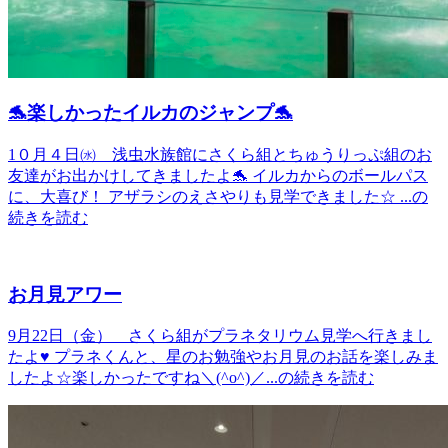
🐬楽しかったイルカのジャンプ🐬
1０月４日㈬ 浅虫水族館にさくら組とちゅうりっぷ組のお
友達がお出かけしてきましたよ🐬 イルカからのボールパス
に、大喜び！ アザラシのえさやりも見学できました☆ ...の
続きを読む
お月見アワー
9月22日（金） さくら組がプラネタリウム見学へ行きまし
たよ♥ プラネくんと、星のお勉強やお月見のお話を楽しみま
したよ☆楽しかったですね＼(^o^)／...の続きを読む