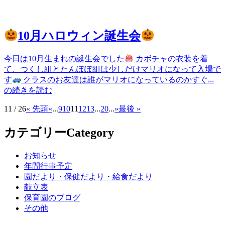
10月ハロウィン誕生会
今日は10月生まれの誕生会でした
カボチャの衣装を着
て、つくし組とたんぽぽ組は少しだけマリオになって入場で
す
クラスのお友達は誰がマリオになっているのかすぐ...
の続きを読む
11 / 26
« 先頭
«
...
9
10
11
12
13
...
20
...
»
最後 »
カテゴリー
Category
お知らせ
年間行事予定
園だより・保健だより・給食だより
献立表
保育園のブログ
その他