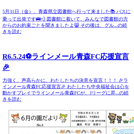
5月31日（金）、青森県立図書館へ行って来ました📚 バスに
乗って出発です🚌💨 図書館に着いて、みんなで図書館の方
からのお約束ごとを聞きましたよ😸 その後は、グル...の続
きを読む
R6.5.24⚽ラインメール青森FC応援宣言
🎉
力強く、声高らかに、わたしたちの決意を宣言！！！ 🎉ラ
インメール青森FC応援宣言🎉 わたしたち中央福祉会は心を
動かすプレイでラインメール青森FCが、Jリーグに昇...の続
きを読む