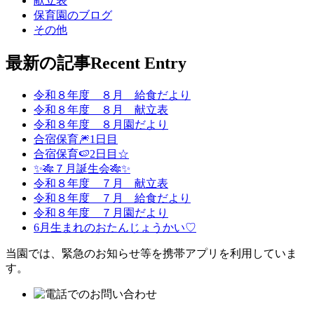
献立表
保育園のブログ
その他
最新の記事
Recent Entry
令和８年度 ８月 給食だより
令和８年度 ８月 献立表
令和８年度 ８月園だより
合宿保育🎆1日目
合宿保育🍉2日目☆
✨🎋７月誕生会🎋✨
令和８年度 ７月 献立表
令和８年度 ７月 給食だより
令和８年度 ７月園だより
6月生まれのおたんじょうかい♡
当園では、緊急のお知らせ等を携帯アプリを利用していま
す。