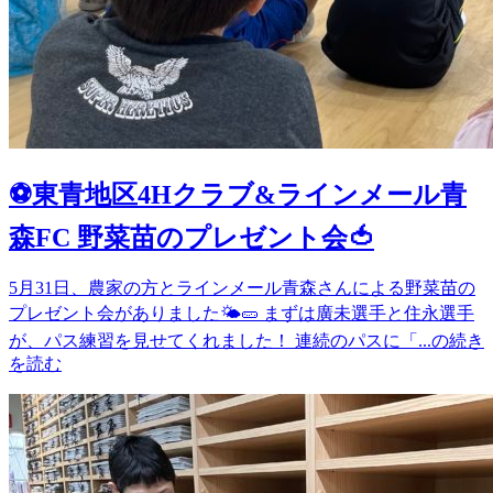
⚽️東青地区4Hクラブ&ラインメール青
森FC 野菜苗のプレゼント会🍅
5月31日、農家の方とラインメール青森さんによる野菜苗の
プレゼント会がありました🌤️🥒 まずは廣未選手と住永選手
が、パス練習を見せてくれました！ 連続のパスに「...の続き
を読む