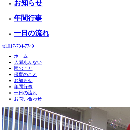
お知らせ
年間行事
一日の流れ
tel.017-734-7749
ホーム
入園あんない
園のこと
保育のこと
お知らせ
年間行事
一日の流れ
お問い合わせ