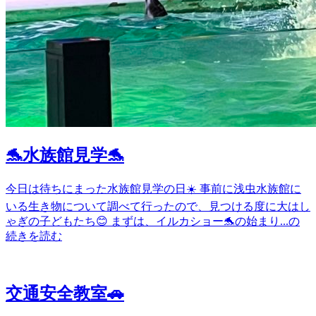
🐬水族館見学🐬
今日は待ちにまった水族館見学の日☀️ 事前に浅虫水族館に
いる生き物について調べて行ったので、見つける度に大はし
ゃぎの子どもたち😊 まずは、イルカショー🐬の始まり...の
続きを読む
交通安全教室🚗