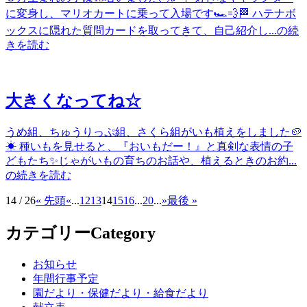
に変身し、マリオカートに乗って入場です🏎️💨🏁 ハテナボ
ックスに隠れた質問カードを取ってきて、自己紹介し...の続
きを読む
大きくなってね☆
うめ組、ちゅうりっぷ組、さくら組がいも植えをしました🥔
☀ 種いもを見せると、『おいもだー！』と真剣な表情の子
どもたち✨じゃがいもの育ちのお話や、植えるときのお約...
の続きを読む
14 / 26
« 先頭
«
...
12
13
14
15
16
...
20
...
»
最後 »
カテゴリー
Category
お知らせ
年間行事予定
園だより・保健だより・給食だより